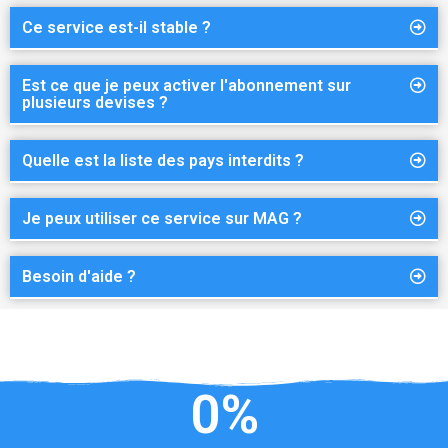
Ce service est-il stable ?
Est ce que je peux activer l'abonnement sur
plusieurs devises ?
Quelle est la liste des pays interdits ?
Je peux utiliser ce service sur MAG ?
Besoin d'aide ?
0
%