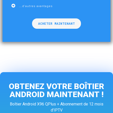
...d'autres avantages
ACHETER MAINTENANT
OBTENEZ VOTRE BOÎTIER
ANDROID MAINTENANT !
Boîtier Android X96 QPlus + Abonnement de 12 mois
d’IPTV