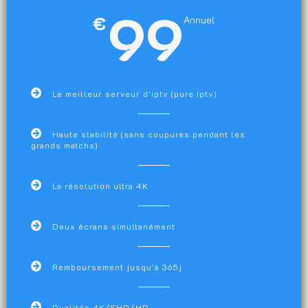
99
€
Annuel
Le meilleur serveur d'iptv (pure iptv)
Haute stabilité (sans coupures pendant les
grands matchs)
La résolution ultra 4K
Deux écrans simultanément
Remboursement jusqu'à 365j
Qualités 4K/FHD/HD