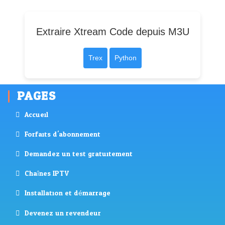
Extraire Xtream Code depuis M3U
Trex
Python
PAGES
Accueil
Forfaits d'abonnement
Demandez un test gratuitement
Chaînes IPTV
Installation et démarrage
Devenez un revendeur